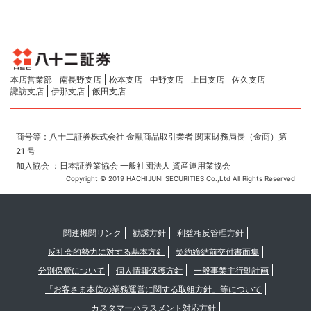
本店営業部
南長野支店
松本支店
中野支店
上田支店
佐久支店
諏訪支店
伊那支店
飯田支店
商号等：八十二証券株式会社 金融商品取引業者 関東財務局長（金商）第
21 号
加入協会 ：日本証券業協会 一般社団法人 資産運用業協会
Copyright © 2019 HACHIJUNI SECURITIES Co.,Ltd All Rights Reserved
関連機関リンク
勧誘方針
利益相反管理方針
反社会的勢力に対する基本方針
契約締結前交付書面集
分別保管について
個人情報保護方針
一般事業主行動計画
「お客さま本位の業務運営に関する取組方針」等について
カスタマーハラスメント対応方針