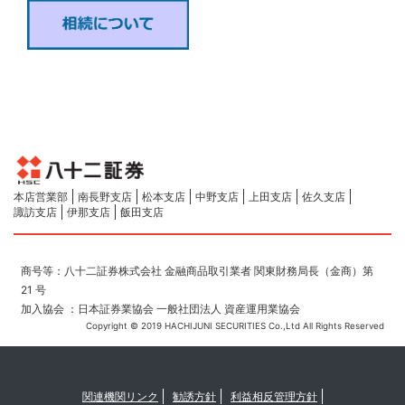
本店営業部
南長野支店
松本支店
中野支店
上田支店
佐久支店
諏訪支店
伊那支店
飯田支店
商号等：八十二証券株式会社 金融商品取引業者 関東財務局長（金商）第
21 号
加入協会 ：日本証券業協会 一般社団法人 資産運用業協会
Copyright © 2019 HACHIJUNI SECURITIES Co.,Ltd All Rights Reserved
関連機関リンク
勧誘方針
利益相反管理方針