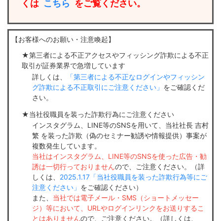
くは
こちら
をご覧ください。
【お客様へのお願い・注意喚起】
第三者による不正アクセスやフィッシング詐欺による不正
取引が証券業界で急増しています
詳しくは、
「第三者による不正なログインやフィッシン
グ詐欺による不正取引にご注意ください」
をご確認くだ
さい。
当社役職員を装った詐欺行為にご注意ください
インスタグラム、LINE等のSNSを用いて、当社社長 吉村
繁 を装った詐欺（偽のセミナー勧誘や情報提供）事案が
複数発生しています。
当社はインスタグラム、LINE等のSNSを使った広告・勧
誘は一切行っておりません
ので、ご注意ください。（詳
しくは、
2025.1.17「当社役職員を装った詐欺行為等にご
注意ください」
をご確認ください）
また、
当社では電子メール・SMS（ショートメッセー
ジ）等において、URLやログインリンクをお送りするこ
とはありません
ので、ご注意ください。（詳しくは、